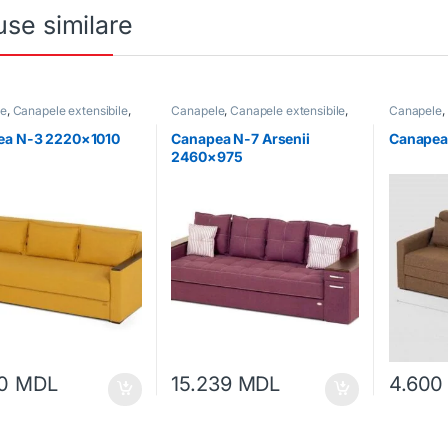
se similare
le
,
Canapele extensibile
,
Canapele
,
Canapele extensibile
,
Canapele
,
Mobilă moale
Mobilă
,
Mobilă moale
Mobilă
,
Mo
ea N-3 2220×1010
Canapea N-7 Arsenii
Canapea
2460×975
50
MDL
15.239
MDL
4.60