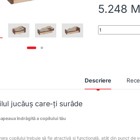
5.248
M
Canapea O-11 1525x
Descriere
Rece
ilul jucăuș care-ți surâde
apeaua îndrăgită a copilului tău
ra copilului trebuie să fie atractivă și funcțională, atât din punct de ve