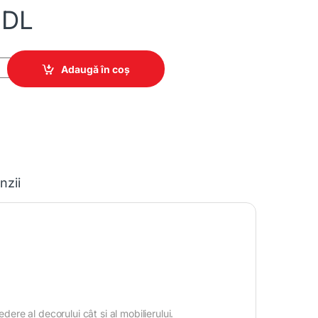
DL
770 quantity
Adaugă în coș
nzii
dere al decorului cât și al mobilierului.