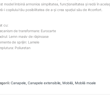
t model îmbină armonios simplitatea, funcționalitatea și redă în același
ă-i copilului tău posibilitatea de a-și crea spațiul său de #confort.
at cu:
ecanism de transformare: Eurocarte
adrul: Lemn masiv de rășinoase
lemente de sprijin: Lamele
mplutura: Poliuretan
egorii:
Canapele
,
Canapele extensibile
,
Mobilă
,
Mobilă moale