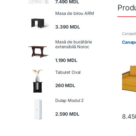
7.490
MDL
Produ
Masa de birou ARM
3.390
MDL
Canape
Mobilă
,
Masă de bucătărie
Canap
extensibilă Noroc
1.190
MDL
Taburet Oval
260
MDL
Dulap Modul 2
2.590
MDL
8.4