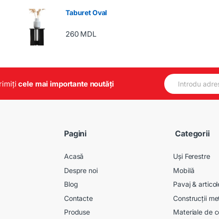
Taburet Oval
260
MDL
E
primiți
cele mai importante noutăți
m
a
i
l
*
Pagini
Categorii
Acasă
Uși Ferestre
Despre noi
Mobilă
Blog
Pavaj & artico
Contacte
Construcții me
Produse
Materiale de c