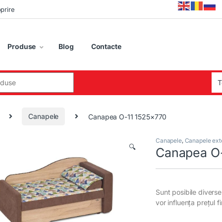
oprire
Produse
Blog
Contacte
:
Canapele
Canapea O-11 1525×770
Canapele
,
Canapele exte
🔍
Canapea O
Sunt posibile diverse 
vor influența prețul f