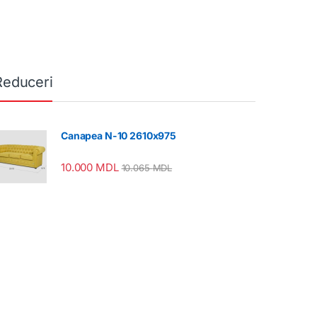
Reduceri
Canapea N-10 2610x975
10.000
MDL
10.065
MDL