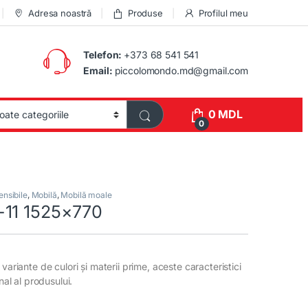
Adresa noastră
Produse
Profilul meu
Telefon:
+373 68 541 541
Email:
piccolomondo.md@gmail.com
0
MDL
0
nsibile
,
Mobilă
,
Mobilă moale
-11 1525×770
variante de culori și materii prime, aceste caracteristici
inal al produsului.