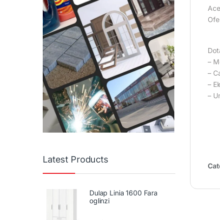
Aces
Ofer
Dot
– M
– C
– E
– U
Latest Products
Cat
Dulap Linia 1600 Fara
oglinzi