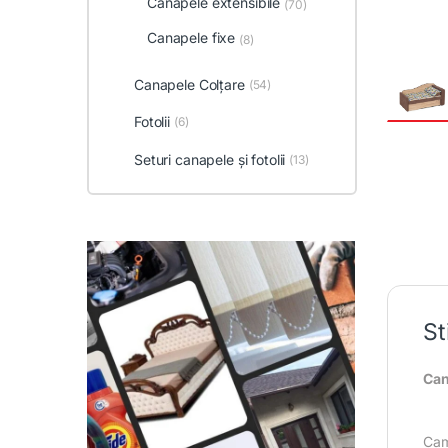
Canapele extensibile
(70)
Canapele fixe
(8)
Canapele Colțare
(54)
Fotolii
(6)
Seturi canapele și fotolii
(13)
St
Can
Came