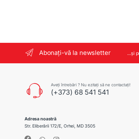
Abonați-vă la newsletter
...și 
Aveți întrebări ? Nu ezitați să ne contactați!
(+373) 68 541 541
Adresa noastră
Str. Eliberării 172/E, Orhei, MD 3505