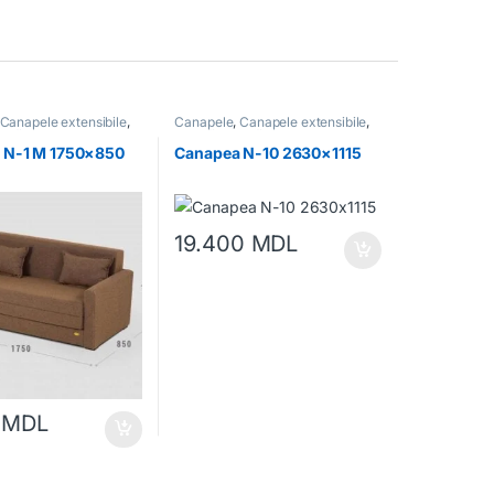
Canapele extensibile
,
Canapele
,
Canapele extensibile
,
bilă moale
Mobilă
,
Mobilă moale
 N-1 M 1750×850
Canapea N-10 2630×1115
19.400
MDL
0
MDL