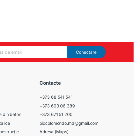
Conectare
Contacte
+373 68 541 541
+373 693 06 389
le din beton
+373 671 51 200
talice
piccolomondo.md@gmail.com
onstrucție
Adresa (Maps)