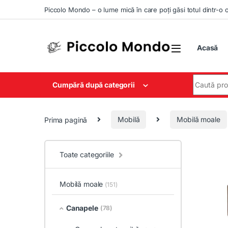
Skip to navigation
Skip to content
Piccolo Mondo – o lume mică în care poți găsi totul dintr-o 
Acasă
Search for
Cumpără după categorii
Prima pagină
Mobilă
Mobilă moale
Toate categoriile
Mobilă moale
(151)
Canapele
(78)