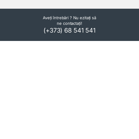
Aveți întrebări ? Nu ezitați să
ne contactați!
(+373) 68 541 541