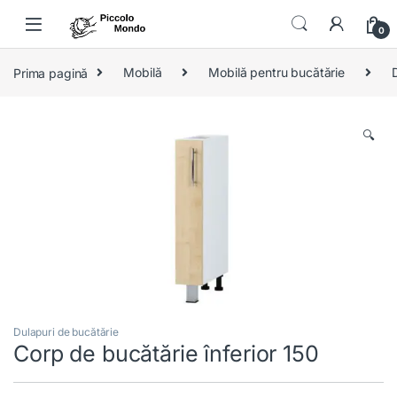
Skip to navigation
Skip to content
0
Prima pagină
Mobilă
Mobilă pentru bucătărie
🔍
Dulapuri de bucătărie
Corp de bucătărie înferior 150