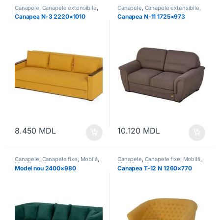
Canapele
,
Canapele extensibile
,
Canapele
,
Canapele extensibile
,
Mobilă
,
Mobilă moale
Mobilă
,
Mobilă moale
Canapea N-3 2220×1010
Canapea N-11 1725×973
8.450
MDL
10.120
MDL
Canapele
,
Canapele fixe
,
Mobilă
,
Canapele
,
Canapele fixe
,
Mobilă
,
Mobilă moale
Mobilă moale
Model nou 2400×980
Canapea T-12 N 1260×770