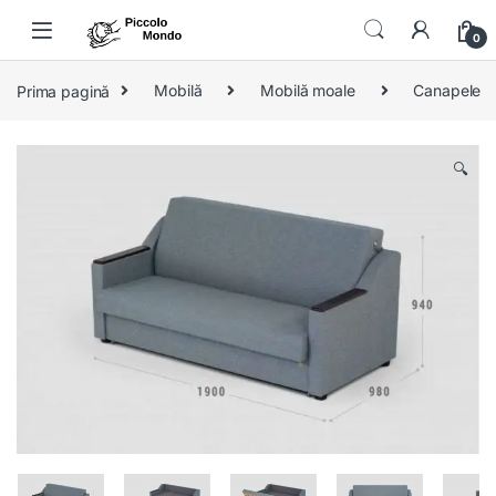
Skip to navigation
Skip to content
0
Prima pagină
Mobilă
Mobilă moale
Canapele
🔍