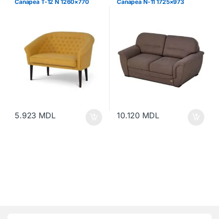
Canapea T-12 N 1260×770
Canapea N-11 1725×973
5.923
MDL
10.120
MDL